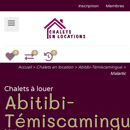
Inscription
Membres
0
0
0
Accueil
Chalets en location
Abitibi-Témiscamingue
Malartic
Chalets à louer
Abitibi-
Témiscaming