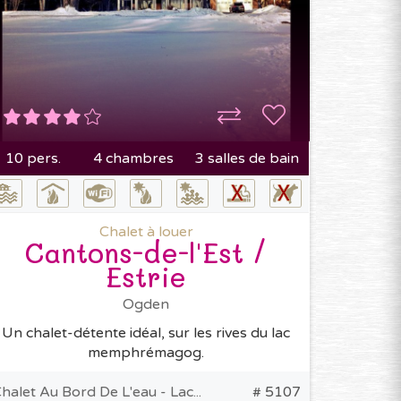
10 pers.
4 chambres
3 salles de bain
Chalet à louer
Cantons-de-l'Est /
Estrie
Ogden
Un chalet-détente idéal, sur les rives du lac
memphrémagog.
halet Au Bord De L'eau - Lac...
# 5107