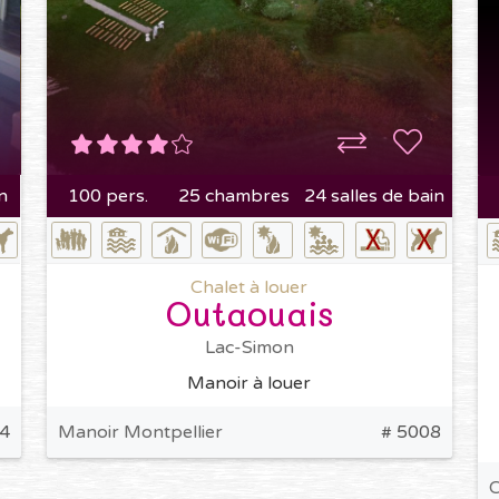
n
100 pers.
25 chambres
24 salles de bain
Chalet à louer
Outaouais
Lac-Simon
Manoir à louer
34
Manoir Montpellier
# 5008
C