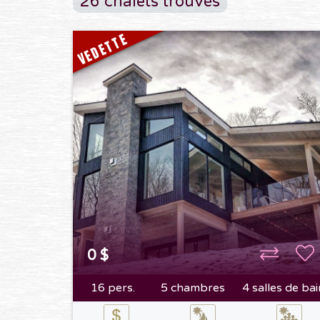
26 chalets trouvés
VEDETTE
0 $
16 pers.
5 chambres
4 salles de bai