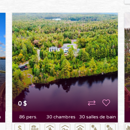
0 $
n
86 pers.
30 chambres
30 salles de bain