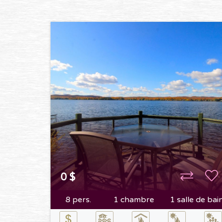
0 $
8 pers.
1 chambre
1 salle de bai