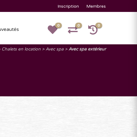
Inscription
Membres
0
0
0
veautés
Chalets en location
Avec spa
Avec spa extérieur