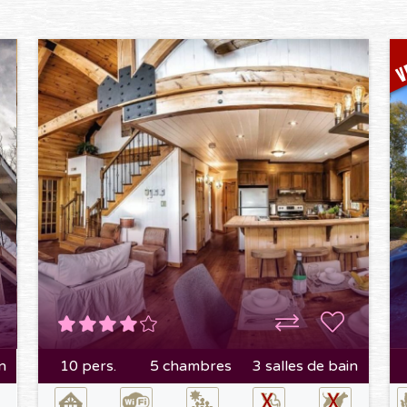
V
n
10 pers.
5 chambres
3 salles de bain