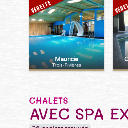
VEDETTE
VEDE
Mauricie
C
Trois-Rivières
CHALETS
AVEC SPA E