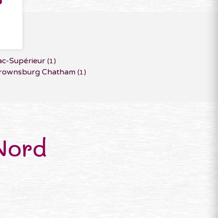
r
ac-Supérieur
(1)
rownsburg Chatham
(1)
Nord