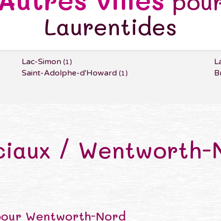
pou
Laurentides
Lac-Simon
L
(1)
Saint-Adolphe-d'Howard
B
(1)
iaux / Wentworth-
pour Wentworth-Nord