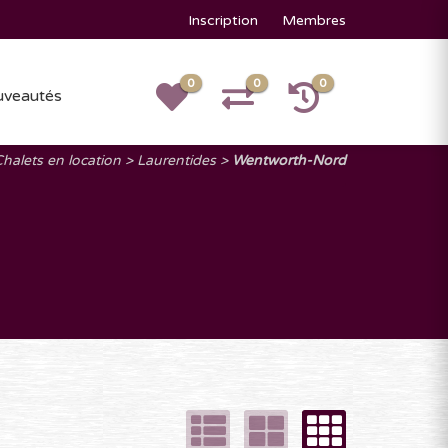
Inscription
Membres
0
0
0
veautés
halets en location
Laurentides
Wentworth-Nord