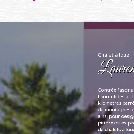
Chalet à louer
Lauren
Contrée fascinan
Laurentides à de
kilomètres carr
de montagnes qu
ainsi pour désig
pittoresques pr
de chalets à lou