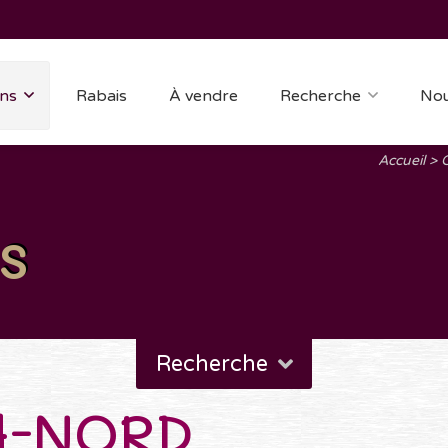
ns
Rabais
À vendre
Recherche
Nou
Accueil
C
s
Recherche
H-NORD