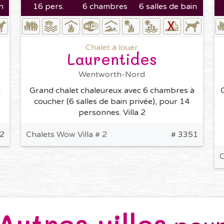
n
16 pers.
6 chambres
6 salles de bain
Chalet à louer
Laurentides
Wentworth-Nord
à
Grand chalet chaleureux avec 6 chambres à
coucher (6 salles de bain privée), pour 14
personnes. Villa 2
2
Chalets Wow Villa # 2
# 3351
C
Autres villes