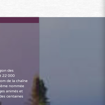
gion des
st 22 000
nom de la chaîne
le-même nommée
ages animés et
 des centaines