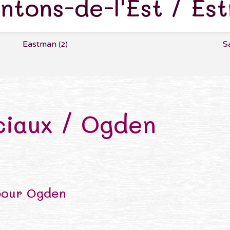
ntons-de-l'Est / Est
Eastman
S
(2)
iaux / Ogden
pour Ogden