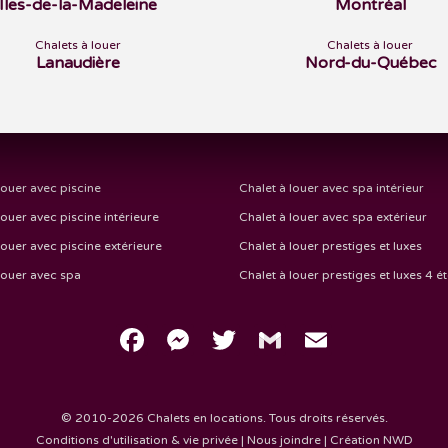
Îles-de-la-Madeleine
Montréal
Chalets à louer
Chalets à louer
Lanaudière
Nord-du-Québec
louer avec piscine
Chalet à louer avec spa intérieur
louer avec piscine intérieure
Chalet à louer avec spa extérieur
louer avec piscine extérieure
Chalet à louer prestiges et luxes
louer avec spa
Chalet à louer prestiges et luxes 4 ét
Facebook
Messenger
Twitter
Gmail
Email
© 2010-2026 Chalets en locations. Tous droits réservés.
Conditions d'utilisation & vie privée
|
Nous joindre
|
Création NWD