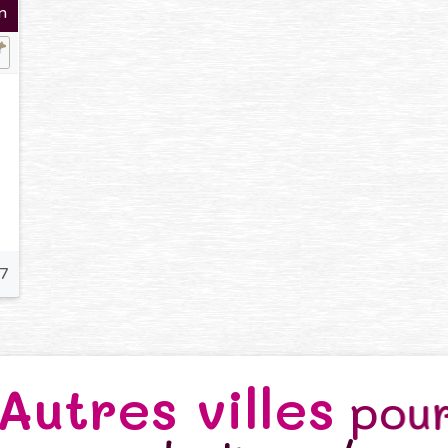
n
7
Autres villes
pou