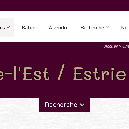
ns
Rabais
À vendre
Recherche
Nou
Accueil
Cha
l'Est / Estrie
Recherche