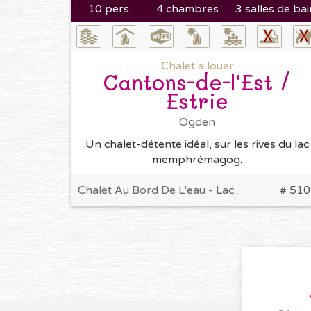
10 pers.
4 chambres
3 salles de bai
Chalet à louer
Cantons-de-l'Est /
Estrie
Ogden
Un chalet-détente idéal, sur les rives du lac
memphrémagog.
Chalet Au Bord De L'eau - Lac...
# 510