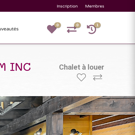
Inscription
Membres
0
0
1
veautés
M INC
Chalet à louer