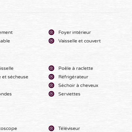
ement
Foyer intérieur
table
Vaisselle et couvert
isselle
Poêle à raclette
 et sécheuse
Réfrigérateur
Séchoir à cheveux
ondes
Serviettes
e
toscope
Téléviseur