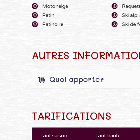
Motoneige
Raquet
Patin
Ski alpi
Patinoire
Ski de 
AUTRES INFORMATIO
Quoi apporter
TARIFICATIONS
Tarif saison
Tarif haute