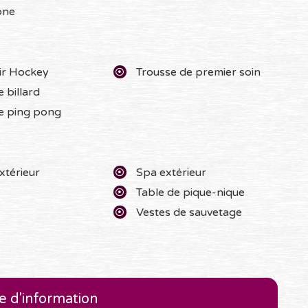
one
cadre
ir Hockey
Trousse de premier soin
e billard
e ping pong
et de Amerispa Spa Nordique Morin-Heights
pentes de ski du Sommet Morin-Heights
ouristiques
xtérieur
Spa extérieur
Table de pique-nique
its touristiques.*ski alpin & ski de fond, motoneige,
ants, festivals.
Vestes de sauvetage
 d'information