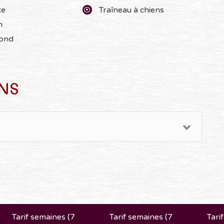
te
Traîneau à chiens
n
fond
NS
Tarif semaines (7
Tarif semaines (7
Tari