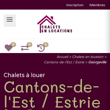
Inscription
Membres
0
0
0
Accueil
Chalets en location
Cantons-de-l'Est / Estrie
Georgeville
Chalets à louer
Cantons-de-
l'Est / Estrie