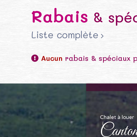
Rabais
& spéc
Liste complète
Aucun
rabais & spéciaux 
Chalet à louer
Canton