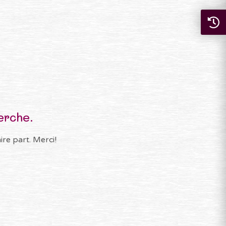
erche.
re part. Merci!