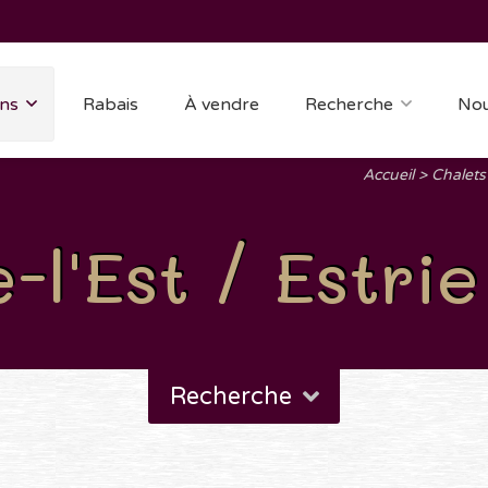
ns
Rabais
À vendre
Recherche
Nou
Accueil
Chalets
l'Est / Estrie
Recherche