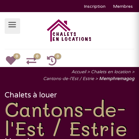
Inscription
Membres
0
0
0
Accueil
Chalets en location
Cantons-de-l'Est / Estrie
Memphremagog
Chalets à louer
Cantons-de-
l'Est / Estrie