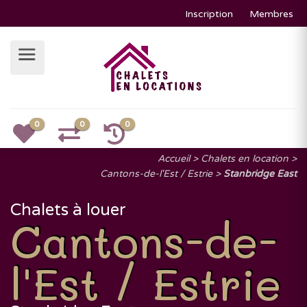
Inscription
Membres
0
0
0
Accueil
Chalets en location
Cantons-de-l'Est / Estrie
Stanbridge East
Chalets à louer
Cantons-de-
l'Est / Estrie