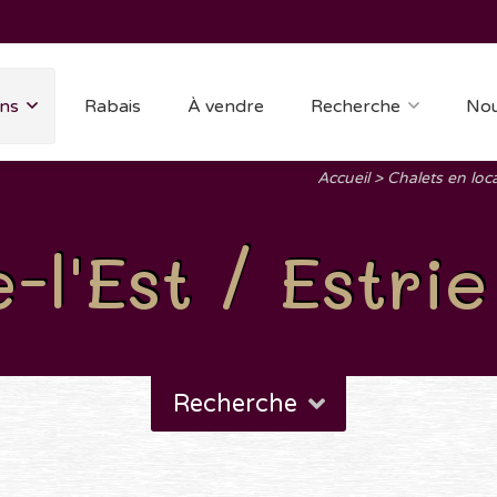
ns
Rabais
À vendre
Recherche
Nou
Accueil
Chalets en loc
l'Est / Estrie
Recherche