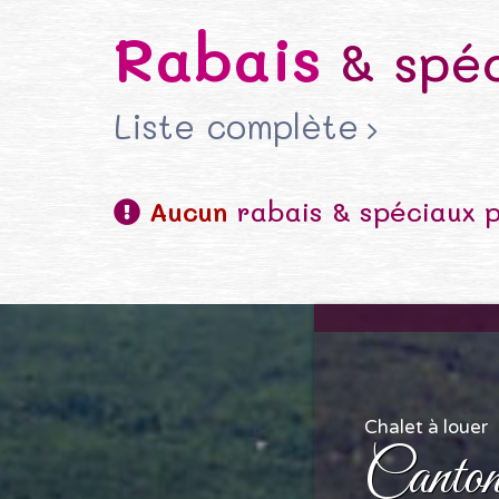
Rabais
& spéc
Liste complète
Aucun
rabais & spéciaux p
Chalet à louer
Canton