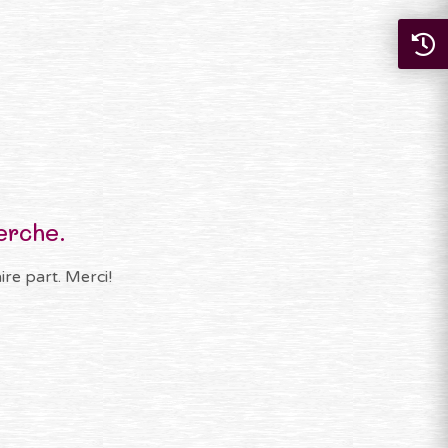
erche.
re part. Merci!