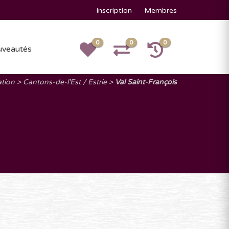
Inscription
Membres
0
0
0
veautés
ation
Cantons-de-l'Est / Estrie
Val Saint-François