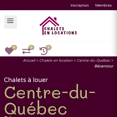
Inscription
Membres
0
0
0
Accueil
Chalets en location
Centre-du-Québec
Bécancour
Chalets à louer
Centre-du-
Québec