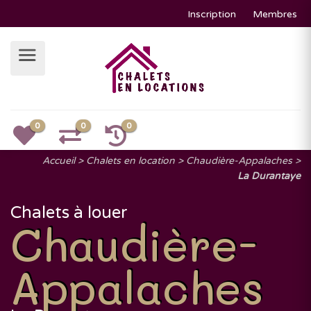
Inscription
Membres
0
0
0
Accueil
Chalets en location
Chaudière-Appalaches
La Durantaye
Chalets à louer
Chaudière-
Appalaches