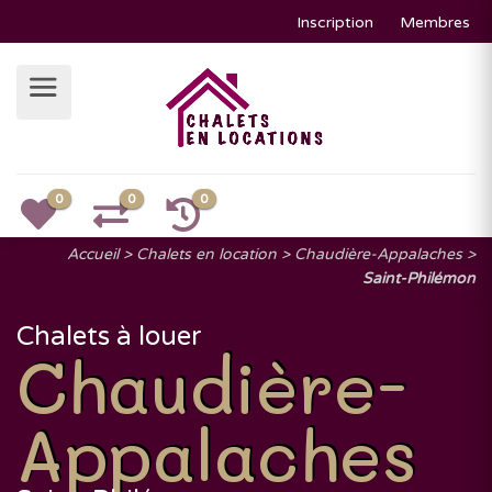
Inscription
Membres
0
0
0
Accueil
Chalets en location
Chaudière-Appalaches
Saint-Philémon
Chalets à louer
Chaudière-
Appalaches