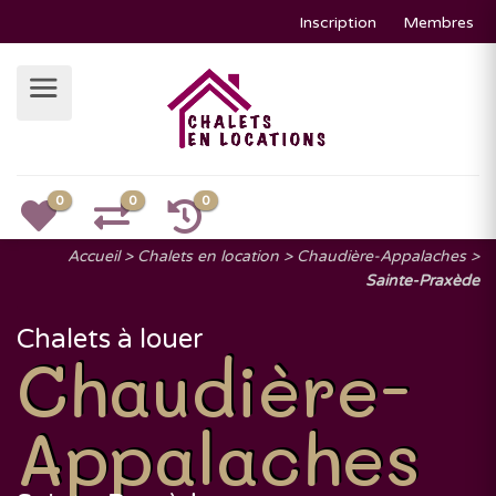
Inscription
Membres
0
0
0
Accueil
Chalets en location
Chaudière-Appalaches
Sainte-Praxède
Chalets à louer
Chaudière-
Appalaches