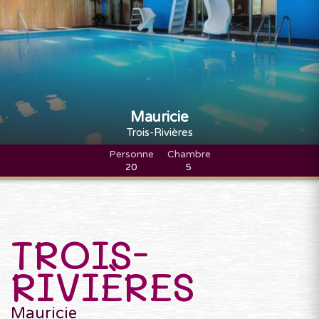
Mauricie
Trois-Rivières
Personne
Chambre
20
5
TROIS-
RIVIÈRES
Mauricie