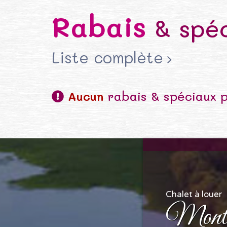
Rabais
& spéc
Liste complète
Aucun
rabais & spéciaux 
Chalet à louer
Monté