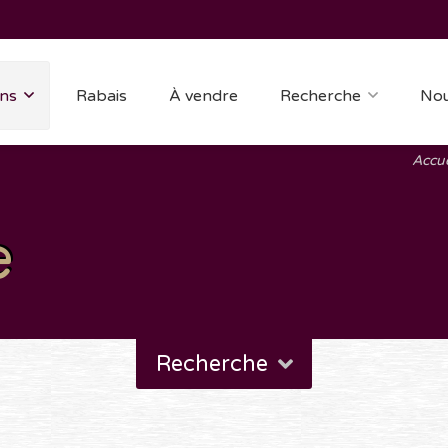
ns
Rabais
À vendre
Recherche
Nou
Accue
e
Recherche