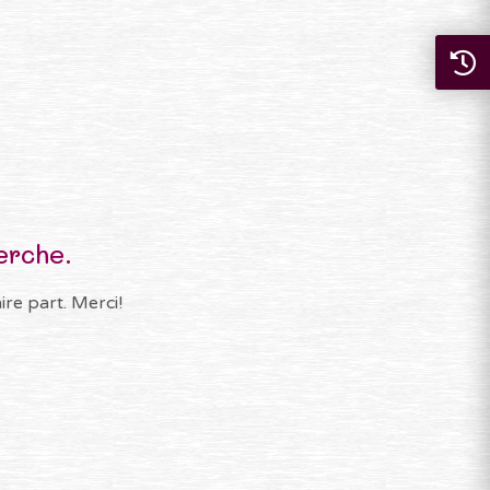
erche.
re part. Merci!