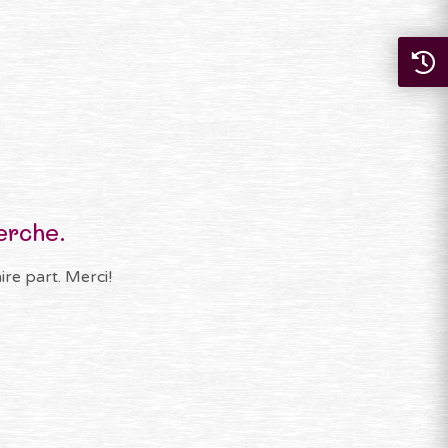
erche.
re part. Merci!