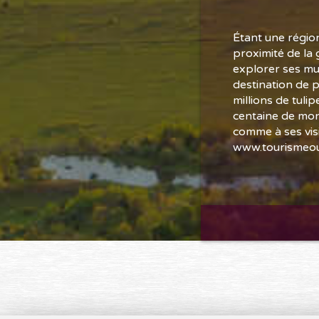
Étant une région
proximité de la 
explorer ses mul
destination de 
millions de tulip
centaine de mont
comme à ses visi
www.tourismeou