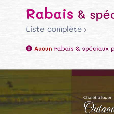
Rabais
& spéc
Liste complète
Aucun
rabais & spéciaux 
Chalet à louer
Outaou