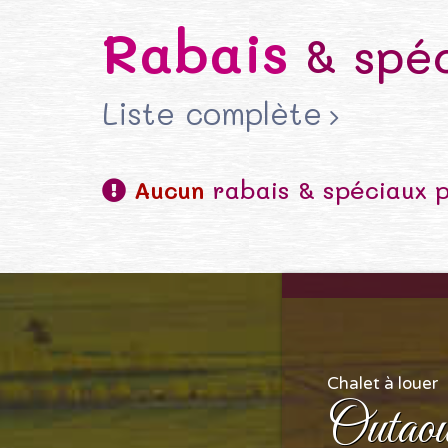
Rabais
& spéc
Liste complète
Aucun
rabais & spéciaux 
Chalet à louer
Outaou