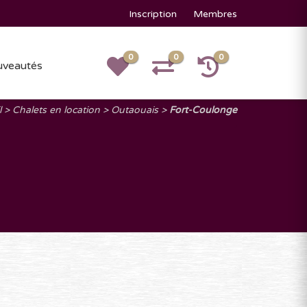
Inscription
Membres
0
0
0
veautés
l
Chalets en location
Outaouais
Fort-Coulonge