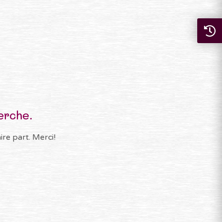
erche.
re part. Merci!