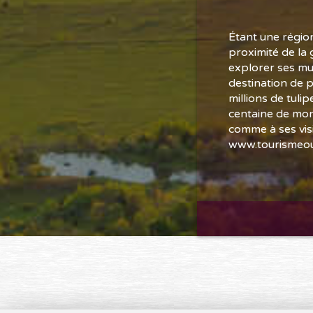
Étant une région
proximité de la 
explorer ses mul
destination de 
millions de tulip
centaine de mont
comme à ses visi
www.tourismeou