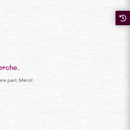
erche.
re part. Merci!