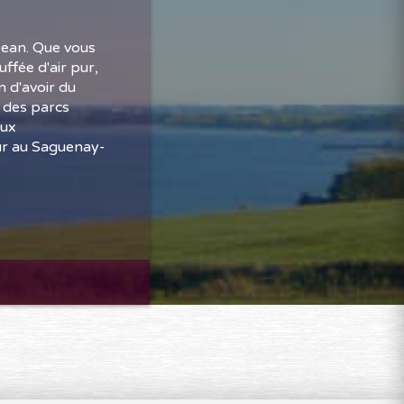
Jean. Que vous
ffée d'air pur,
 d'avoir du
t des parcs
eux
our au Saguenay-