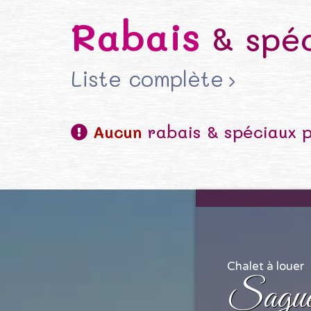
Rabais
& spéc
Liste complète
Aucun
rabais & spéciaux 
Chalet à louer
Sague